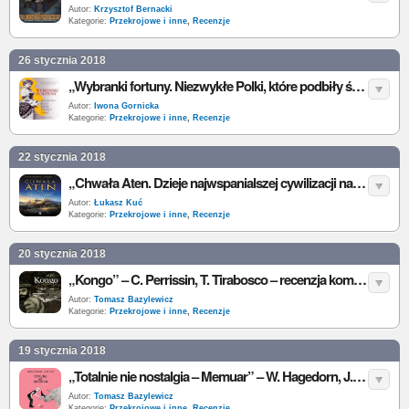
Autor:
Krzysztof Bernacki
Kategorie:
Przekrojowe i inne
,
Recenzje
26 stycznia 2018
„Wybranki fortuny. Niezwykłe Polki, które podbiły świat” – A. Fedorowicz, I. Fedorowicz – recenzja
Autor:
Iwona Gornicka
Kategorie:
Przekrojowe i inne
,
Recenzje
22 stycznia 2018
„Chwała Aten. Dzieje najwspanialszej cywilizacji na świecie” – A. Everitt – recenzja
Autor:
Łukasz Kuć
Kategorie:
Przekrojowe i inne
,
Recenzje
20 stycznia 2018
„Kongo” – C. Perrissin, T. Tirabosco – recenzja komiksu
Autor:
Tomasz Bazylewicz
Kategorie:
Przekrojowe i inne
,
Recenzje
19 stycznia 2018
„Totalnie nie nostalgia – Memuar” – W. Hagedorn, J. Frąś – recenzja komiksu
Autor:
Tomasz Bazylewicz
Kategorie:
Przekrojowe i inne
,
Recenzje