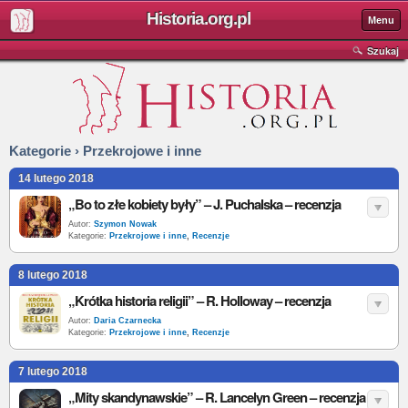
Historia.org.pl
Menu
Szukaj
Kategorie › Przekrojowe i inne
14 lutego 2018
„Bo to złe kobiety były” – J. Puchalska – recenzja
Autor:
Szymon Nowak
Kategorie:
Przekrojowe i inne
,
Recenzje
8 lutego 2018
„Krótka historia religii” – R. Holloway – recenzja
Autor:
Daria Czarnecka
Kategorie:
Przekrojowe i inne
,
Recenzje
7 lutego 2018
„Mity skandynawskie” – R. Lancelyn Green – recenzja