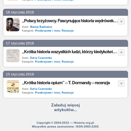
18 stycznia 2018
„Polscy krzyżowcy. Fascynująca historia wędrówek Polaków do Ziemi Świętej” – A. Teterycz-Puzio – recenzja
Autor:
Maciej Badowicz
Kategorie:
Przekrojowe i inne
,
Recenzje
17 stycznia 2018
„Krótka historia wszystkich ludzi, którzy kiedykolwiek żyli. Opowieści zapisane w naszych genach” – A. Rutherford – recenzja
Autor:
Daria Czarnecka
Kategorie:
Przekrojowe i inne
,
Recenzje
15 stycznia 2018
„Krótka historia opium” – T. Dormandy – recenzja
Autor:
Daria Czarnecka
Kategorie:
Przekrojowe i inne
,
Recenzje
Załaduj więcej
artykułów...
Copyright © 2004-2023 — Historia.org.pl.
Wszystkie prawa zastrzeżone. ISSN 2083-2265.