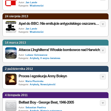
Autor:
Jan Lande
Kategorie:
Wiadomości
24 sierpnia 2013
Apel do BBC: Nie emitujcie antypolskiego oszczerstwa
Autor:
Jan Lande
Kategorie:
Wiadomości
14 marca 2013
Attacca L’Inghilterra! Włoskie bombowce nad Harwich
Autor:
Lukasz Golowanow
Kategorie:
Artykuły
,
II wojna światowa
2 października 2012
Proces i egzekucja Anny Boleyn
Autor:
Maria Plucinska
Kategorie:
Artykuły
,
Nowożytność
4 listopada 2011
Belfast Boy - George Best, 1946-2005
Autor:
Sebastian Pawlina
Kategorie:
Artykuły
,
Historia najnowsza