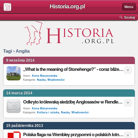
Historia.org.pl
Menu
Szukaj
Tagi › Anglia
9 września 2014
„What is the meaning of Stonehenge?” - coraz bliżej wyjaśnienia
Autor:
Anna Marynowska
Kategorie:
Nauka
,
Wiadomości
14 marca 2014
Odkryto królewską siedzibę Anglosasów w Rendlesham
Autor:
Anna Marynowska
Kategorie:
Kultura i sztuka
,
Nauka
,
Wiadomości
15 października 2013
Polska flaga na Wembley przypomni o polskich lotnikach - obrońcach Londynu