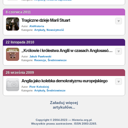
8 czerwca 2011
Tragiczne dzieje Marii Stuart
Autor:
AleHistoria
Kategorie:
Artykuły
,
Nowożytność
22 listopada 2010
„Królowie i królestwa Anglii w czasach Anglosasów 600-900” - B. Yorke - recenzja
Autor:
Jakub Pawłowski
Kategorie:
Recenzje
,
Średniowiecze
26 września 2009
Anglia jako kolebka demokratyzmu europejskiego
Autor:
Piotr Kołodziej
Kategorie:
Artykuły
,
Średniowiecze
Załaduj więcej
artykułów...
Copyright © 2004-2023 — Historia.org.pl.
Wszystkie prawa zastrzeżone. ISSN 2083-2265.