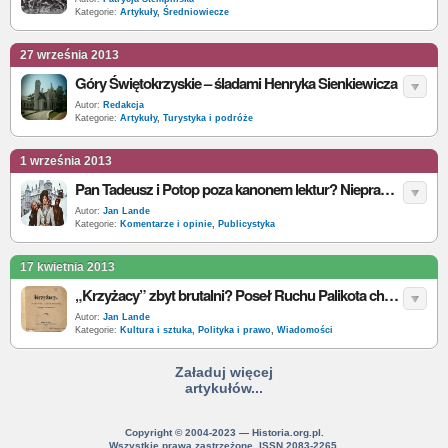
Kategorie:
Artykuły
,
Średniowiecze
27 września 2013
Góry Świętokrzyskie – śladami Henryka Sienkiewicza
Autor:
Redakcja
Kategorie:
Artykuły
,
Turystyka i podróże
1 września 2013
Pan Tadeusz i Potop poza kanonem lektur? Nieprawda! Obie zostają
Autor:
Jan Lande
Kategorie:
Komentarze i opinie
,
Publicystyka
17 kwietnia 2013
„Krzyżacy” zbyt brutalni? Poseł Ruchu Palikota chce ich wycofać z listy lektur
Autor:
Jan Lande
Kategorie:
Kultura i sztuka
,
Polityka i prawo
,
Wiadomości
Załaduj więcej
artykułów...
Copyright © 2004-2023 — Historia.org.pl.
Wszystkie prawa zastrzeżone. ISSN 2083-2265.