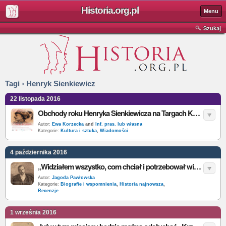
Historia.org.pl
Menu
Szukaj
Tagi › Henryk Sienkiewicz
22 listopada 2016
Obchody roku Henryka Sienkiewicza na Targach Książki Historycznej
Autor:
Ewa Korzecka
and
Inf. pras. lub własna
Kategorie:
Kultura i sztuka
,
Wiadomości
4 października 2016
„Widziałem wszystko, com chciał i potrzebował widzieć” – H. Sienkiewicz – recenzja
Autor:
Jagoda Pawłowska
Kategorie:
Biografie i wspomnienia
,
Historia najnowsza
,
Recenzje
1 września 2016