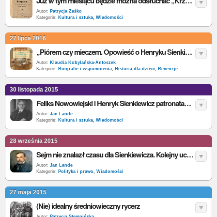
Już w tym miesiącu będzie można odsłuchać „Krzyżaków” po chińsku
Autor:
Patrycja Zaśko
Kategorie:
Kultura i sztuka
,
Wiadomości
27 lipca 2016
„Piórem czy mieczem. Opowieść o Henryku Sienkiewiczu” – A. Czerwińska-Rydel – recenzja
Autor:
Klaudia Kobylańska-Antoszek
Kategorie:
Biografie i wspomnienia
,
Historia dla dzieci
,
Recenzje
30 listopada 2015
Feliks Nowowiejski i Henryk Sienkiewicz patronatami roku 2016?
Autor:
Jan Lande
Kategorie:
Kultura i sztuka
,
Wiadomości
28 września 2015
Sejm nie znalazł czasu dla Sienkiewicza. Kolejny uchwali rok 2016 Jego rokiem?
Autor:
Jan Lande
Kategorie:
Polityka i prawo
,
Wiadomości
27 maja 2015
(Nie) idealny średniowieczny rycerz
Autor:
Patrycja Stempińska