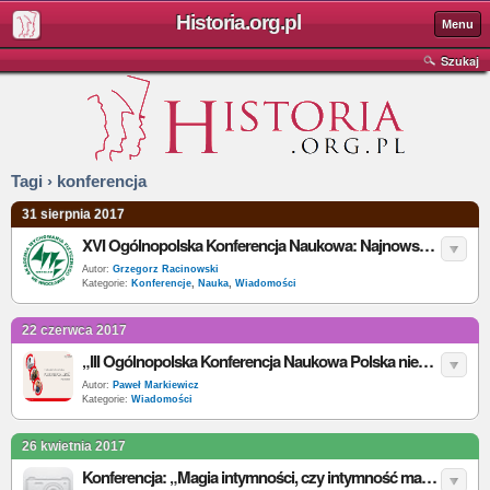
Historia.org.pl
Menu
Szukaj
Tagi › konferencja
31 sierpnia 2017
XVI Ogólnopolska Konferencja Naukowa: Najnowsza historia kultury fizycznej Polski i Polonii
Autor:
Grzegorz Racinowski
Kategorie:
Konferencje
,
Nauka
,
Wiadomości
22 czerwca 2017
„III Ogólnopolska Konferencja Naukowa Polska niepodległość – droga do wolności” - zaproszenie
Autor:
Paweł Markiewicz
Kategorie:
Wiadomości
26 kwietnia 2017
Konferencja: „Magia intymności, czy intymność magii? Podróż przez wieki po światach magii i ars amandi”