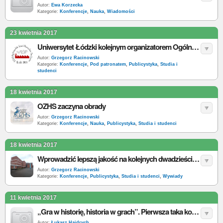
Autor:
Ewa Korzecka
Kategorie:
Konferencje
,
Nauka
,
Wiadomości
23 kwietnia 2017
Uniwersytet Łódzki kolejnym organizatorem Ogólnopolskiego Zjazdu Historyków Studentów
Autor:
Grzegorz Racinowski
Kategorie:
Konferencje
,
Pod patronatem
,
Publicystyka
,
Studia i
studenci
18 kwietnia 2017
OZHS zaczyna obrady
Autor:
Grzegorz Racinowski
Kategorie:
Konferencje
,
Nauka
,
Publicystyka
,
Studia i studenci
18 kwietnia 2017
Wprowadzić lepszą jakość na kolejnych dwadzieścia lat – rozmawiamy z Komitetem Organizacyjnym XX Ogólnopolskiego Zjazdu Studentów Archiwistyki
Autor:
Grzegorz Racinowski
Kategorie:
Konferencje
,
Publicystyka
,
Studia i studenci
,
Wywiady
11 kwietnia 2017
„Gra w historię, historia w grach”. Pierwsza taka konferencja
Autor:
Łukasz Hajdrych