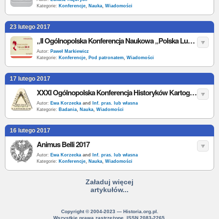
Kategorie:
Konferencje
,
Nauka
,
Wiadomości
23 lutego 2017
„II Ogólnopolska Konferencja Naukowa „Polska Ludowa” 1944-1989. Geneza – Stabilizacja – Kryzys – Upadek” - zaproszenie
Autor:
Paweł Markiewicz
Kategorie:
Konferencje
,
Pod patronatem
,
Wiadomości
17 lutego 2017
XXXI Ogólnopolska Konferencja Historyków Kartografii
Autor:
Ewa Korzecka
and
Inf. pras. lub własna
Kategorie:
Badania
,
Nauka
,
Wiadomości
16 lutego 2017
Animus Belli 2017
Autor:
Ewa Korzecka
and
Inf. pras. lub własna
Kategorie:
Konferencje
,
Nauka
,
Wiadomości
Załaduj więcej
artykułów...
Copyright © 2004-2023 — Historia.org.pl.
Wszystkie prawa zastrzeżone. ISSN 2083-2265.