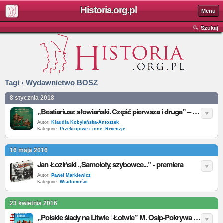
Historia.org.pl
Menu
Szukaj
Tagi › Wydawnictwo BOSZ
8 stycznia 2018
„Bestiariusz słowiański. Część pierwsza i druga” – W. Vargas, P. Zych – recenzja
Autor:
Klaudia Kobylańska-Antoszek
Kategorie:
Przekrojowe i inne
,
Recenzje
16 maja 2016
Jan Łoziński „Samoloty, szybowce...” - premiera
Autor:
Paweł Markiewicz
Kategorie:
Wiadomości
23 kwietnia 2016
„Polskie ślady na Litwie i Łotwie” M. Osip-Pokrywa - premiera