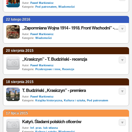
Autor:
Paweł Markiewicz
Kategorie:
Pod patronatem
,
Wiadomości
22 lutego 2016
„Zapomniana Wojna 1914 - 1918. Front Wschodni” - A. Nieuważny
Autor:
Paweł Markiewicz
Kategorie:
Wiadomości
20 sierpnia 2015
„Krasiczyn” - T. Budziński - recenzja
Autor:
Paweł Markiewicz
Kategorie:
Przekrojowe i inne
,
Recenzje
18 sierpnia 2015
T. Budziński „Krasiczyn” - premiera
Autor:
Paweł Markiewicz
Kategorie:
Książka historyczna
,
Kultura i sztuka
,
Pod patronatem
17 lipca 2015
Katyń. Śladami polskich oficerów
Autor:
Inf. pras. lub własna
Kategorie:
Kultura i sztuka
,
Wiadomości