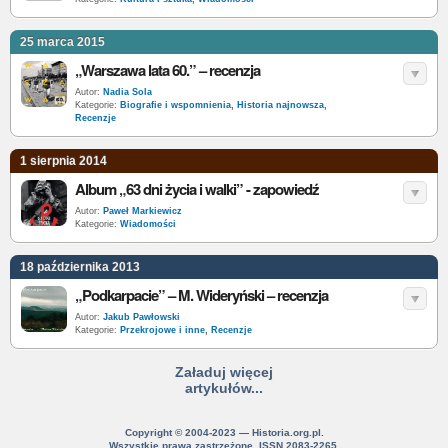
25 marca 2015
„Warszawa lata 60.” – recenzja
Autor:
Nadia Sola
Kategorie:
Biografie i wspomnienia
,
Historia najnowsza
,
Recenzje
1 sierpnia 2014
Album „63 dni życia i walki” - zapowiedź
Autor:
Paweł Markiewicz
Kategorie:
Wiadomości
18 października 2013
„Podkarpacie” – M. Wideryński – recenzja
Autor:
Jakub Pawłowski
Kategorie:
Przekrojowe i inne
,
Recenzje
Załaduj więcej
artykułów...
Copyright © 2004-2023 — Historia.org.pl.
Wszystkie prawa zastrzeżone. ISSN 2083-2265.