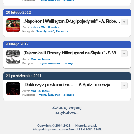
20 lutego 2012
„Napoleon i Wellington. Długi pojedynek” - A. Roberts - recenzja
Autor:
Łukasz Wójcikiewicz
Kategorie:
Nowożytność
,
Recenzje
4 lutego 2012
„Tajemnice III Rzeszy. Hitlerjugend na Śląsku” - S. Wrzesiński - recenzja
Autor:
Monika Janiak
Kategorie:
II wojna światowa
,
Recenzje
21 października 2011
„Doktorzy z piekła rodem…” - V. Spitz - recenzja
Autor:
Monika Janiak
Kategorie:
II wojna światowa
,
Recenzje
Załaduj więcej
artykułów...
Copyright © 2004-2023 — Historia.org.pl.
Wszystkie prawa zastrzeżone. ISSN 2083-2265.