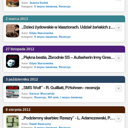
Autor:
Joanna Dudek
Kategorie:
II wojna światowa
,
Recenzje
2 marca 2013
„Dzieci żydowskie w klasztorach. Udział żeńskich zgromadzeń zakonnych w akcjach ratowania dzieci żydowskich w Polsce...” - E. Kurek - recenzja
Autor:
Edyta Starczewska
Kategorie:
II wojna światowa
,
Recenzje
27 listopada 2012
„Piękna bestia. Zbrodnie SS – Aufseherin Irmy Grese”– D. P. Brown – recenzja
Autor:
Edyta Starczewska
Kategorie:
II wojna światowa
,
Recenzje
3 października 2012
„SMS Wolf” - R. Guilliatt, P.Hohnen - recenzja
Autor:
Dariusz Wierzański
Kategorie:
Recenzje
,
XIX wiek, I wojna światowa
8 sierpnia 2012
„Podziemny skarbiec Rzeszy” - L. Adamczewski, P. Piątkiewicz - recenzja
Autor:
Paweł Nastrożny
Kategorie:
II wojna światowa
,
Recenzje