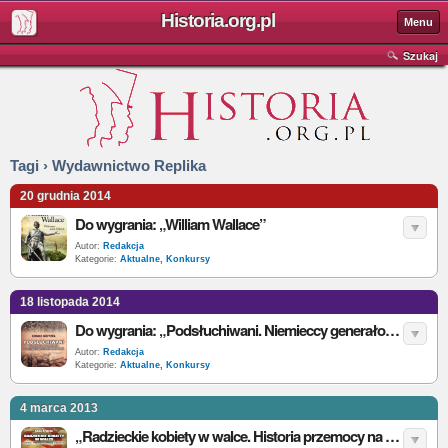
Historia.org.pl
Menu
Szukaj
Tagi › Wydawnictwo Replika
20 grudnia 2014
Do wygrania: „William Wallace”
Autor:
Redakcja
Kategorie:
Aktualne
,
Konkursy
18 listopada 2014
Do wygrania: „Podsłuchiwani. Niemieccy generałowie w brytyjskiej niewoli 1942-1945”
Autor:
Redakcja
Kategorie:
Aktualne
,
Konkursy
4 marca 2013
„Radzieckie kobiety w walce. Historia przemocy na froncie wschodnim” – A. Krylova – recenzja