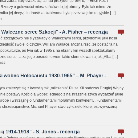
ńca zabraniały ewakuacji a nad prezydent prowincji - Erich Koch
zeszy o gotowości mieszkańców do jej obrony. Było tak mimo, że
iku jej decyzji ludność zaskakiwana była przez wojsko rosyjskie […]
51
 Waleczne serce Szkocji” - A. Fisher – recenzja
oć szczątkowo nie słyszałaby o Walecznym sercu, przydomku jaki nosił
ległość swojej ojczyzny, William Wallace. Można rzec, że postać ta na
popkulturze, po tym jak w 1995 r. na ekrany kin wszedł spektakularny
zne serce , a za jego pośrednictwem takie sformułowania jak „Alba […]
2:32
ki wobec Holocaustu 1930-1965” – M. Phayer -
ca zmierzyć się z kwestią tak „milczenia” Piusa XII podczas Drugiej Wojny
alnie postawy Kościoła wobec jednego z najstraszniejszych wydarzeń jakie
Europę i wstrząsnęło fundamentami moralnymi kontynentu. Fundamentami
e chrześcijaństwo. Michael Phayer stworzył dzieło które jest wyważoną
ą 1914-1918” - S. Jones - recenzja