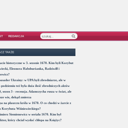
ST
REDAKCJA
CZ TAKŻE
acie historyczne w 3. sezonie 1670. Kim byli Korybut
iecki, Eleonora Habsburżanka, Radziwiłł i
nowicz?
sador Ukrainy: w UPA byli zbrodniarze, ale w
 podziemiu też była duża ilość zbrodniczych aktów
, sezon 3 - recenzja. Adamczycha rusza w świat, ale
sze wie, dokąd zmierza
a na płaszczu króla w 1670. O co chodzi w żarcie z
a Korybuta Wiśniowieckiego?
mierz Siemienowicz w serialu 1670. Kim był
ktor, który chciał wysłać chłopa na Księżyc?