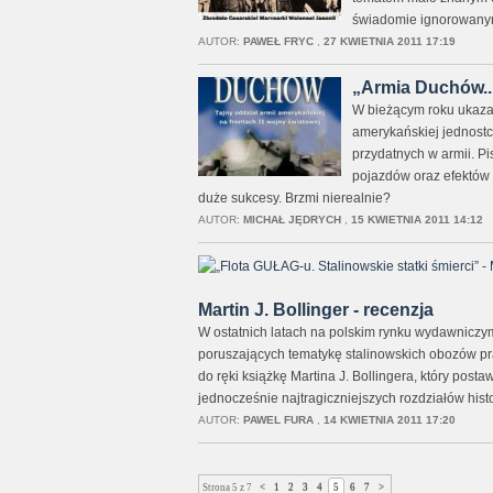
świadomie ignorowany
AUTOR:
PAWEŁ FRYC
,
27 KWIETNIA 2011 17:19
„Armia Duchów...
W bieżącym roku ukazał
amerykańskiej jednostce
przydatnych w armii. Pi
pojazdów oraz efektów 
duże sukcesy. Brzmi nierealnie?
AUTOR:
MICHAŁ JĘDRYCH
,
15 KWIETNIA 2011 14:12
Martin J. Bollinger - recenzja
W ostatnich latach na polskim rynku wydawniczym
poruszających tematykę stalinowskich obozów p
do ręki książkę Martina J. Bollingera, który post
jednocześnie najtragiczniejszych rozdziałów his
AUTOR:
PAWEL FURA
,
14 KWIETNIA 2011 17:20
Strona 5 z 7
<
1
2
3
4
5
6
7
>