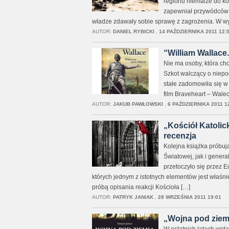
regionu niemalże do ko
zapewniał przywódców R
władze zdawały sobie sprawę z zagrożenia. W wyn
AUTOR:
DANIEL RYBICKI
,
14 PAŹDZIERNIKA 2011 12:
“William Wallace.
Nie ma osoby, która ch
Szkot walczący o niepod
stałe zadomowiła się w 
film Braveheart – Walec
AUTOR:
JAKUB PAWŁOWSKI
,
6 PAŹDZIERNIKA 2011 1
„Kościół Katolic
recenzja
Kolejna książka próbują
Światowej, jak i gener
przetoczyło się przez 
których jednym z istotnych elementów jest właśni
próbą opisania reakcji Kościoła […]
AUTOR:
PATRYK JANIAK
,
28 WRZEŚNIA 2011 19:01
„Wojna pod ziemi