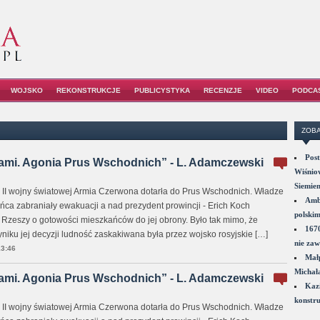
WOJSKO
REKONSTRUKCJE
PUBLICYSTYKA
RECENZJE
VIDEO
PODCA
ZOBA
Post
rami. Agonia Prus Wschodnich” - L. Adamczewski
Wiśniow
Siemie
 II wojny światowej Armia Czerwona dotarła do Prus Wschodnich. Władze
Amba
ńca zabraniały ewakuacji a nad prezydent prowincji - Erich Koch
polskim
zeszy o gotowości mieszkańców do jej obrony. Było tak mimo, że
1670
iku jej decyzji ludność zaskakiwana była przez wojsko rosyjskie […]
nie zaw
3:46
Małp
Michał
rami. Agonia Prus Wschodnich” - L. Adamczewski
Kazi
konstru
 II wojny światowej Armia Czerwona dotarła do Prus Wschodnich. Władze