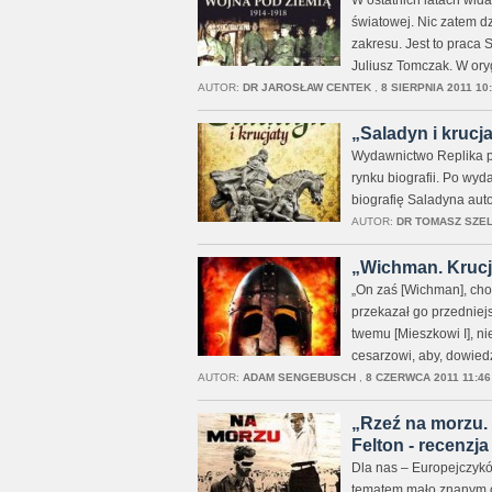
W ostatnich latach wida
światowej. Nic zatem d
zakresu. Jest to praca
Juliusz Tomczak. W ory
AUTOR:
DR JAROSŁAW CENTEK
,
8 SIERPNIA 2011 10
„Saladyn i krucjat
Wydawnictwo Replika p
rynku biografii. Po wy
biografię Saladyna auto
AUTOR:
DR TOMASZ SZE
„Wichman. Krucja
„On zaś [Wichman], cho
przekazał go przedniej
twemu [Mieszkowi I], ni
cesarzowi, aby, dowiedz
AUTOR:
ADAM SENGEBUSCH
,
8 CZERWCA 2011 11:46
„Rzeź na morzu. 
Felton - recenzja
Dla nas – Europejczykó
tematem mało znanym cz