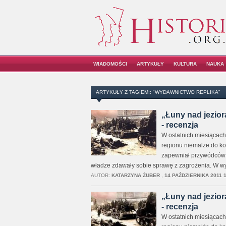
WIADOMOŚCI
ARTYKUŁY
KULTURA
NAUKA
ARTYKUŁY Z TAGIEM:: "WYDAWNICTWO REPLIKA"
„Łuny nad jezio
- recenzja
W ostatnich miesiącach
regionu niemalże do ko
zapewniał przywódców R
władze zdawały sobie sprawę z zagrożenia. W wyn
AUTOR:
KATARZYNA ŻUBER
,
14 PAŹDZIERNIKA 2011 1
„Łuny nad jezio
- recenzja
W ostatnich miesiącach