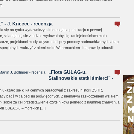
m.
” - J. Kneece - recenzja
a się na rynku wydawniczym interesująca publikacja o pewnej
, składającej się z ludzi o wydawałoby się, umiejętnościach mało
sarze, projektanci mody, artyści mieli przy pomocy nadmuchiwanych atrap
specjalnych walczyć z niemieckim Wehrmachtem. I naprawdę odnosili
„Flota GUŁAG-u.
Stalinowskie statki śmierci” -
 ukazało się kilka cennych opracowań z zakresu historii ZSRR,
racy bądź w całości im poświęconych. Z niemałym zaskoczeniem wziąłem
awił sobie za cel przedstawienie czytelnikowi jednego z najmniej znanych, a
torii GUŁAG-u – morskich […]