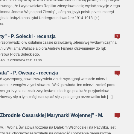
ć w Polsce wyraźny wzrost zainteresowania literaturą poświęconą I wojnie
ziwnego, że i wydawnictwo Replika zdecydowało się wydać pozycję z tego
 Simona Jonesa Wojna pod Ziemią1, którą na język polski przetłumaczył
ginale książka nosi tytuł Underground warfare 1914-1918. [↩]
:51
y” - P. Solecki - recenzja
1
rzeprowadziło w ostatnim czasie prawdziwą „ofensywę wydawniczą” na
daniu Williama Wallace’a pióra Andrew Fishera otrzymujemy do rąk
rstwa Piotra Soleckiego.
LĄG
,
9 CZERWCA 2011 17:59
ta” - P. Owcarz - recenzja
ć wyczerpany, powaliwszy wielu z nich wyciągnął wreszcie miecz i
szemu z wrogów z tymi słowami: Weź, powiada, ten miecz i zanieś panu
ech go trzyma na znak zwycięstwa i niech go przekaże przyjacielowi,
iawszy się o tym, mógł natrząsać się z poległego przeciwnika lub […]
Zbrodnie Cesarskiej Marynarki Wojennej” - M.
w, II Wojna Światowa toczona na Dalekim Wschodzie i na Pacyfiku, jest
y też, chociażby ze względu na odległość i położenie geograficzne,