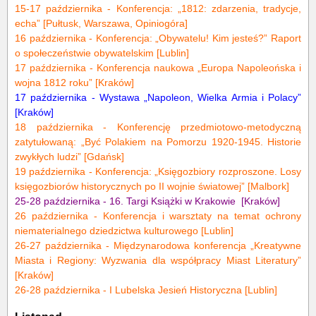
15-17 października - Konferencja:
„1812: zdarzenia, tradycje,
echa”
[Pułtusk, Warszawa, Opiniogóra]
16 października - Konferencja:
„Obywatelu! Kim jesteś?”
Raport
o społeczeństwie obywatelskim [Lublin]
17 października - Konferencja naukowa
„Europa Napoleońska i
wojna 1812 roku”
[Kraków]
17 października - Wystawa
„Napoleon, Wielka Armia i Polacy”
[Kraków]
18 października - Konferencję przedmiotowo-metodyczną
zatytułowaną: „Być Polakiem na Pomorzu 1920-1945. Historie
zwykłych ludzi” [Gdańsk]
19 października - Konferencja:
„Księgozbiory rozproszone. Losy
księgozbiorów historycznych po II wojnie światowej”
[Malbork]
25-28 października -
16. Targi Książki w Krakowie
[Kraków]
26 października -
Konferencja i warsztaty na temat ochrony
niematerialnego dziedzictwa kulturowego
[Lublin]
26-27 października - Międzynarodowa konferencja „Kreatywne
Miasta i Regiony: Wyzwania dla współpracy Miast Literatury”
[Kraków]
26-28 października -
I Lubelska Jesień Historyczna
[Lublin]