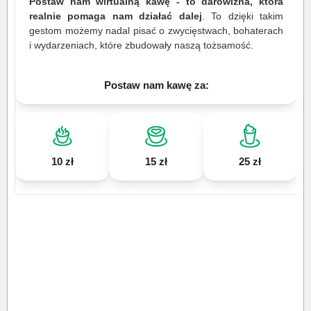
Postaw nam wirtualną kawę - to darowizna, która
realnie pomaga nam działać dalej
. To dzięki takim
gestom możemy nadal pisać o zwycięstwach, bohaterach
i wydarzeniach, które zbudowały naszą tożsamość.
Postaw nam kawę za:
10 zł
15 zł
25 zł