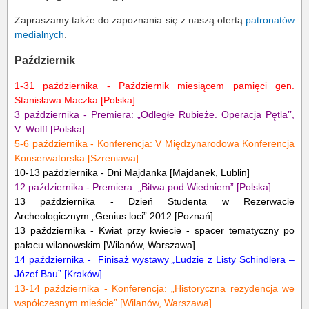
Zapraszamy także do zapoznania się z naszą ofertą
patronatów
medialnych
.
Październik
1-31 października -
Październik miesiącem pamięci gen.
Stanisława Maczka
[Polska]
3 października - Premiera:
„Odległe Rubieże. Operacja Pętla’’,
V. Wolff
[Polska]
5-6 października - Konferencja:
V Międzynarodowa Konferencja
Konserwatorska
[Szreniawa]
10-13 października -
Dni Majdanka
[Majdanek, Lublin]
12 października - Premiera:
„Bitwa pod Wiedniem”
[Polska]
13 października -
Dzień Studenta w Rezerwacie
Archeologicznym „Genius loci” 2012
[Poznań]
13 października - Kwiat przy kwiecie - spacer tematyczny po
pałacu wilanowskim [Wilanów, Warszawa]
14 października - Finisaż wystawy
„
Ludzie z Listy Schindlera –
Józef Bau” [Kraków]
13-14 października - Konferencja: „Historyczna rezydencja we
współczesnym mieście” [Wilanów, Warszawa]