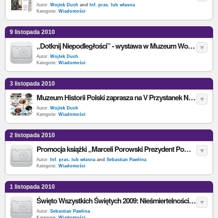
Autor:
Wojtek Duch
and
Inf. pras. lub własna
Kategorie:
Wiadomości
9 listopada 2010
„Dotknij Niepodległości” - wystawa w Muzeum Wojska Polskiego
Autor:
Wojtek Duch
Kategorie:
Wiadomości
3 listopada 2010
Muzeum Historii Polski zaprasza na V Przystanek Niepodległość
Autor:
Wojtek Duch
Kategorie:
Wiadomości
2 listopada 2010
Promocja książki „Marceli Porowski Prezydent Powstańczej Warszawy” M. Marka
Autor:
Inf. pras. lub własna
and
Sebastian Pawlina
Kategorie:
Wiadomości
1 listopada 2010
Święto Wszystkich Świętych 2009: Nieśmiertelności cicha łódź...
Autor:
Sebastian Pawlina
Kategorie:
Wiadomości