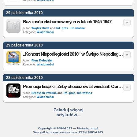
29 października 2010
Baza osób ekshumowanych w latach 1945-1947
Autor:
Wojtek Duch
and
Inf. pras. lub własna
Kategorie:
Wiadomości
29 października 2010
„Koncert Niepodległości 2010” w Święto Niepodległości w Warszawie
Autor:
Piotr Kołodziej
Kategorie:
Wiadomości
28 października 2010
Promocja książki „Żeby chociaż świat wiedział. Obrona Warszawy 1939. Powstanie Sierpniowe 1944″ Z. Zaremby
Autor:
Sebastian Pawlina
and
Inf. pras. lub własna
Kategorie:
Wiadomości
Załaduj więcej
artykułów...
Copyright © 2004-2023 — Historia.org.pl.
Wszystkie prawa zastrzeżone. ISSN 2083-2265.