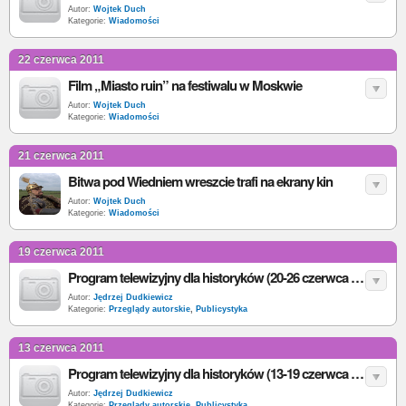
Autor:
Wojtek Duch
Kategorie:
Wiadomości
22 czerwca 2011
Film „Miasto ruin” na festiwalu w Moskwie
Autor:
Wojtek Duch
Kategorie:
Wiadomości
21 czerwca 2011
Bitwa pod Wiedniem wreszcie trafi na ekrany kin
Autor:
Wojtek Duch
Kategorie:
Wiadomości
19 czerwca 2011
Program telewizyjny dla historyków (20-26 czerwca 2011)
Autor:
Jędrzej Dudkiewicz
Kategorie:
Przeglądy autorskie
,
Publicystyka
13 czerwca 2011
Program telewizyjny dla historyków (13-19 czerwca 2011)
Autor:
Jędrzej Dudkiewicz
Kategorie:
Przeglądy autorskie
,
Publicystyka