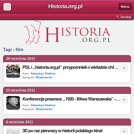
Historia.org.pl
Menu
Szukaj
Tagi › film
28 września 2011
PSL i „historia.org.pl” przypomnieli o wkładzie chłopów w zwycięstwo w bitwie warszawskiej
Autor:
Sebastian Pawlina
Kategorie:
Wiadomości
25 września 2011
Konferencja prasowa: „1920 - Bitwa Warszawska” - chłop potęgą jest i basta
Autor:
Sebastian Pawlina
Kategorie:
Wiadomości
8 września 2011
3D po raz pierwszy w historii polskiego kina!