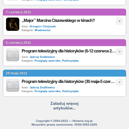
7 czerwca 2011
„Major” Marcina Ciszewskiego w kinach?
Autor:
Grzegorz Chojnacki
Kategorie:
Wiadomości
5 czerwca 2011
Program telewizyjny dla historyków (6-12 czerwca 2011)
Autor:
Jędrzej Dudkiewicz
Kategorie:
Przeglądy autorskie
,
Publicystyka
29 maja 2011
Program telewizyjny dla historyków (30 maja-5 czerwca 2011)
Autor:
Jędrzej Dudkiewicz
Kategorie:
Przeglądy autorskie
,
Publicystyka
Załaduj więcej
artykułów...
Copyright © 2004-2023 — Historia.org.pl.
Wszystkie prawa zastrzeżone. ISSN 2083-2265.