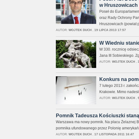
w Hruszowicach 
Poseł do Europarlamen
oraz Rady Ochrony Pam
Hruszowicach (powiat p
AUTOR:
WOJTEK DUCH
,
19 LIPCA 2013 17:57
W Wiedniu stanie
W 330. rocznicę odsiec
Jana III Sobieskiego. Z
AUTOR:
WOJTEK DUCH
,
Konkurs na pomn
7 lutego 2013 r. zakońc
Krakowie. Mimo nadesł
AUTOR:
WOJTEK DUCH
,
Pomnik Tadeusza Kościuszki staną
Warszawa ma nowy pomnik. Na placu Żelaznej Bra
pomnika ufundowanego przez Polonię amerykańsk
AUTOR:
WOJTEK DUCH
,
17 LISTOPADA 2011 16:47