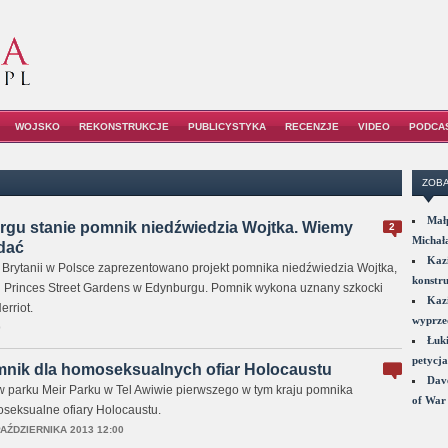
WOJSKO
REKONSTRUKCJE
PUBLICYSTYKA
RECENZJE
VIDEO
PODCA
ZOBA
Małp
rgu stanie pomnik niedźwiedzia Wojtka. Wiemy
2
Michał
dać
Kazi
Brytanii w Polsce zaprezentowano projekt pomnika niedźwiedzia Wojtka,
konstru
h Princes Street Gardens w Edynburgu. Pomnik wykona uznany szkocki
Kazi
erriot.
wyprzed
0
Łuki
petycja
omnik dla homoseksualnych ofiar Holocaustu
Dave
w parku Meir Parku w Tel Awiwie pierwszego w tym kraju pomnika
of War 
seksualne ofiary Holocaustu.
PAŹDZIERNIKA 2013 12:00