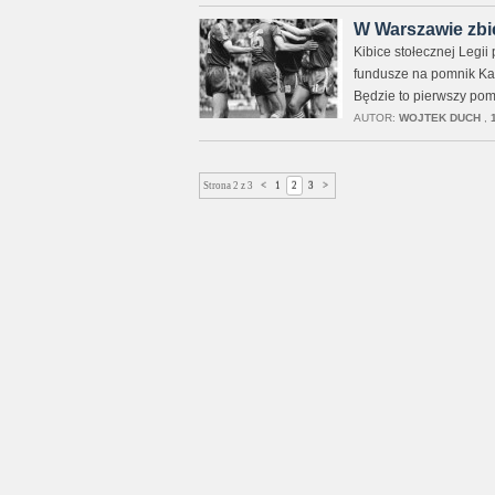
W Warszawie zbi
Kibice stołecznej Legi
fundusze na pomnik Ka
Będzie to pierwszy pomn
AUTOR:
WOJTEK DUCH
,
Strona 2 z 3
<
1
2
3
>