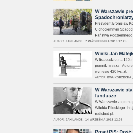
W Warszawie pre
Spadochroniarz
Prezydent Bronisław Ko
Cichociemnym Spadochr
Państwa Podziemnego
AUTOR:
JAN LANDE
,
7 PAŹDZIERNIKA 2013 17:25
Wielki Jan Matej
W listopadzie, na 120. 
pomnik mistrza. Autore
wyniesie 420 tys. zł.
AUTOR:
EWA KORZECKA
W Warszawie stan
fundusze
W Warszawie za pieniąd
Witolda Pileckiego. In
redisbed.pl.
AUTOR:
JAN LANDE
,
14 WRZEŚNIA 2013 12:59
Poseł PiS: Dość