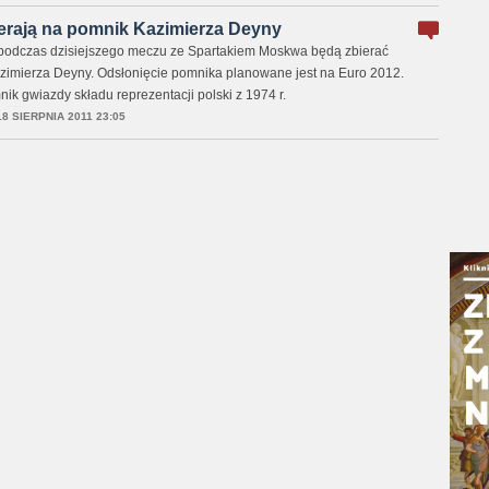
erają na pomnik Kazimierza Deyny
i podczas dzisiejszego meczu ze Spartakiem Moskwa będą zbierać
zimierza Deyny. Odsłonięcie pomnika planowane jest na Euro 2012.
ik gwiazdy składu reprezentacji polski z 1974 r.
18 SIERPNIA 2011 23:05