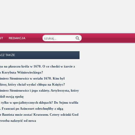
ST
REDAKCJA
CZ TAKŻE
a na płaszczu króla w 1670. O co chodzi w żarcie z
a Korybuta Wiśniowieckiego?
mierz Siemienowicz w serialu 1670. Kim był
ktor, który chciał wysłać chłopa na Księżyc?
mierz Siemienowicz i jego rakiety. Artylerzysta, który
ził swoją epokę
 tylko w specjalistycznych sklepach? Do Sejmu trafiła
. Francuzi po Azincourt odetchnęliby z ulgą
 Bautista może zostać Kratosem. Cztery odcinki God
trzeba nakręcić od nowa