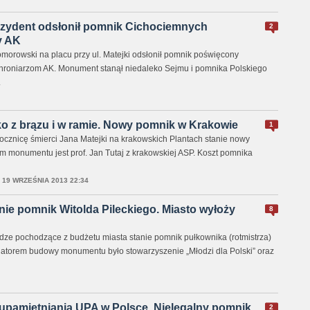
zydent odsłonił pomnik Cichociemnych
2
y AK
morowski na placu przy ul. Matejki odsłonił pomnik poświęcony
oniarzom AK. Monument stanął niedaleko Sejmu i pomnika Polskiego
.
ko z brązu i w ramie. Nowy pomnik w Krakowie
1
rocznicę śmierci Jana Matejki na krakowskich Plantach stanie nowy
m monumentu jest prof. Jan Tutaj z krakowskiej ASP. Koszt pomnika
,
19 WRZEŚNIA 2013 22:34
ie pomnik Witolda Pileckiego. Miasto wyłoży
8
ze pochodzące z budżetu miasta stanie pomnik pułkownika (rotmistrza)
icjatorem budowy monumentu było stowarzyszenie „Młodzi dla Polski” oraz
 upamiętniania UPA w Polsce. Nielegalny pomnik
2