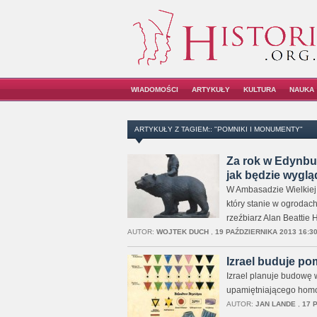
WIADOMOŚCI
ARTYKUŁY
KULTURA
NAUKA
ARTYKUŁY Z TAGIEM:: "POMNIKI I MONUMENTY"
Za rok w Edynbu
jak będzie wyglą
W Ambasadzie Wielkiej 
który stanie w ogrodac
rzeźbiarz Alan Beattie H
AUTOR:
WOJTEK DUCH
,
19 PAŹDZIERNIKA 2013 16:3
Izrael buduje p
Izrael planuje budowę 
upamiętniającego homo
AUTOR:
JAN LANDE
,
17 