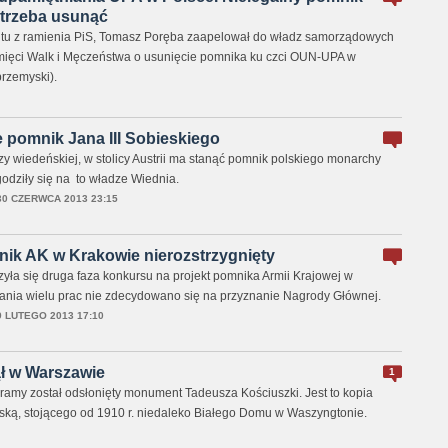
trzeba usunąć
tu z ramienia PiS, Tomasz Poręba zaapelował do władz samorządowych
ięci Walk i Męczeństwa o usunięcie pomnika ku czci OUN-UPA w
rzemyski).
 pomnik Jana III Sobieskiego
zy wiedeńskiej, w stolicy Austrii ma stanąć pomnik polskiego monarchy
godziły się na to władze Wiednia.
30 CZERWCA 2013 23:15
ik AK w Krakowie nierozstrzygnięty
zyła się druga faza konkursu na projekt pomnika Armii Krajowej w
ania wielu prac nie zdecydowano się na przyznanie Nagrody Głównej.
9 LUTEGO 2013 17:10
ł w Warszawie
1
my został odsłonięty monument Tadeusza Kościuszki. Jest to kopia
ą, stojącego od 1910 r. niedaleko Białego Domu w Waszyngtonie.