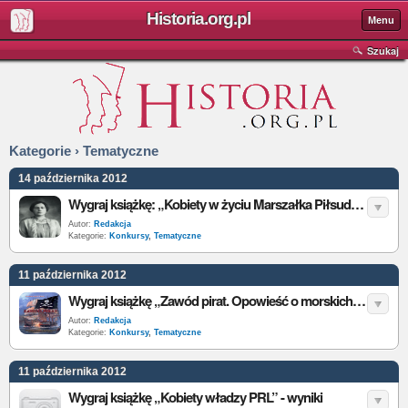
Historia.org.pl
Menu
Szukaj
Kategorie › Tematyczne
14 października 2012
Wygraj książkę: „Kobiety w życiu Marszałka Piłsudskiego”
Autor:
Redakcja
Kategorie:
Konkursy
,
Tematyczne
11 października 2012
Wygraj książkę „Zawód pirat. Opowieść o morskich rozbójnikach od epoki brązu do ery atomu”
Autor:
Redakcja
Kategorie:
Konkursy
,
Tematyczne
11 października 2012
Wygraj książkę „Kobiety władzy PRL” - wyniki