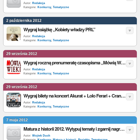
Autor:
Redakcja
Kategorie:
Konkursy
,
Tematyczne
2 października 2012
Wygraj książkę „Kobiety władzy PRL”
Autor:
Redakcja
Kategorie:
Konkursy
,
Tematyczne
29 września 2012
Wygraj roczną prenumeratę czasopisma „Mówią Wieki”
Autor:
Redakcja
Kategorie:
Konkursy
,
Tematyczne
29 września 2012
Wygraj bilety na koncert Akurat + Lolo Ferari + CrankHaust w Lublinie
Autor:
Redakcja
Kategorie:
Konkursy
,
Tematyczne
7 maja 2012
Matura z historii 2012. Wytypuj tematy i zgarnij nagrody
Autor:
Wojtek Duch
Kategorie:
Konkursy
,
Matura z historii
,
Projekty
,
Tematyczne