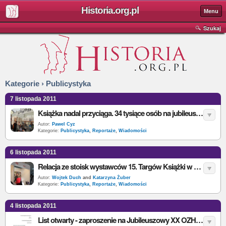
Historia.org.pl
Menu
Szukaj
Kategorie › Publicystyka
7 listopada 2011
Książka nadal przyciąga. 34 tysiące osób na jubileuszowych Targach Książki w Krakowie
Autor:
Pawel Cyz
Kategorie:
Publicystyka
,
Reportaże
,
Wiadomości
6 listopada 2011
Relacja ze stoisk wystawców 15. Targów Książki w Krakowie - cz. 2
Autor:
Wojtek Duch
and
Katarzyna Żuber
Kategorie:
Publicystyka
,
Reportaże
,
Wiadomości
4 listopada 2011
List otwarty - zaproszenie na Jubileuszowy XX OZHS do Katowic