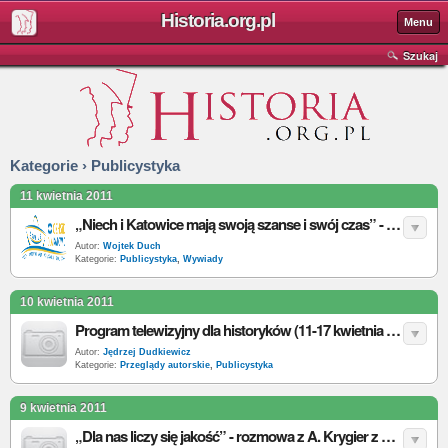
Historia.org.pl
Menu
Szukaj
Kategorie › Publicystyka
11 kwietnia 2011
„Niech i Katowice mają swoją szanse i swój czas” - rozmowa z A. Muszyńską Prezes SKNH UŚ
Autor:
Wojtek Duch
Kategorie:
Publicystyka
,
Wywiady
10 kwietnia 2011
Program telewizyjny dla historyków (11-17 kwietnia 2011)
Autor:
Jędrzej Dudkiewicz
Kategorie:
Przeglądy autorskie
,
Publicystyka
9 kwietnia 2011
„Dla nas liczy się jakość” - rozmowa z A. Krygier z Komitetu Organizacyjnego XIX OZHSiD