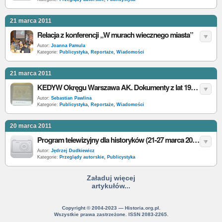
21 marca 2011
Relacja z konferencji „W murach wiecznego miasta”
Autor:
Joanna Pamula
Kategorie:
Publicystyka
,
Reportaże
,
Wiadomości
21 marca 2011
KEDYW Okręgu Warszawa AK. Dokumenty z lat 1943-1944 - relacja z wystawy
Autor:
Sebastian Pawlina
Kategorie:
Publicystyka
,
Reportaże
,
Wiadomości
20 marca 2011
Program telewizyjny dla historyków (21-27 marca 2011)
Autor:
Jędrzej Dudkiewicz
Kategorie:
Przeglądy autorskie
,
Publicystyka
Załaduj więcej
artykułów...
Copyright © 2004-2023 — Historia.org.pl.
Wszystkie prawa zastrzeżone. ISSN 2083-2265.