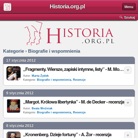
Historia.org.pl
Menu
Szukaj
Kategorie › Biografie i wspomnienia
17 stycznia 2012
„Fragmenty. Wiersze, zapiski intymne, listy” - M. Monroe - recenzja
Autor:
Marta Żydek
Kategorie:
Biografie i wspomnienia
,
Recenzje
9 stycznia 2012
„Margot. Królowa libertynka” - M. de Decker - recenzja
Autor:
Beata Woźniak
Kategorie:
Biografie i wspomnienia
,
Recenzje
8 stycznia 2012
„Kronenberg. Dzieje fortuny” - A. Żor - recenzja