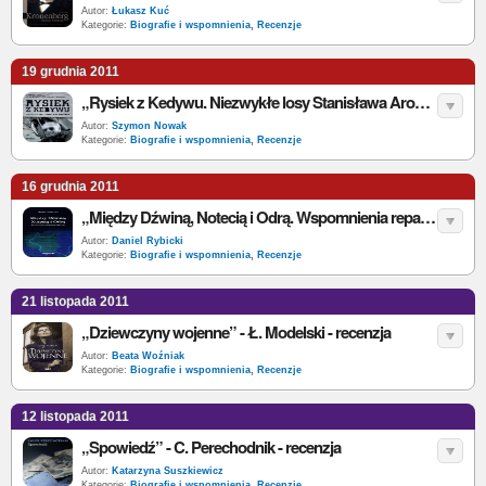
Autor:
Łukasz Kuć
Kategorie:
Biografie i wspomnienia
,
Recenzje
19 grudnia 2011
„Rysiek z Kedywu. Niezwykłe losy Stanisława Aronsona” - P. Bukalska - recenzja
Autor:
Szymon Nowak
Kategorie:
Biografie i wspomnienia
,
Recenzje
16 grudnia 2011
„Między Dźwiną, Notecią i Odrą. Wspomnienia repatrianta zza Bugu” - M. Minkiewicz - recenzja
Autor:
Daniel Rybicki
Kategorie:
Biografie i wspomnienia
,
Recenzje
21 listopada 2011
„Dziewczyny wojenne” - Ł. Modelski - recenzja
Autor:
Beata Woźniak
Kategorie:
Biografie i wspomnienia
,
Recenzje
12 listopada 2011
„Spowiedź” - C. Perechodnik - recenzja
Autor:
Katarzyna Suszkiewicz
Kategorie:
Biografie i wspomnienia
,
Recenzje