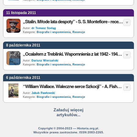
11 listopada 2011
„Stalin. Młode lata despoty” - S. S. Montefiore - recenzja
Autor:
dr Tomasz Szeląg
Kategorie:
Biografie i wspomnienia
,
Recenzje
8 października 2011
„Ocalałem z Treblinki. Wspomnienia z lat 1942 - 1943” - J. Rajchman - recenzja
Autor:
Dariusz Wierzański
Kategorie:
Biografie i wspomnienia
,
Recenzje
6 października 2011
“William Wallace. Waleczne serce Szkocji” - A. Fisher – recenzja
Autor:
Jakub Pawłowski
Kategorie:
Biografie i wspomnienia
,
Recenzje
Załaduj więcej
artykułów...
Copyright © 2004-2023 — Historia.org.pl.
Wszystkie prawa zastrzeżone. ISSN 2083-2265.