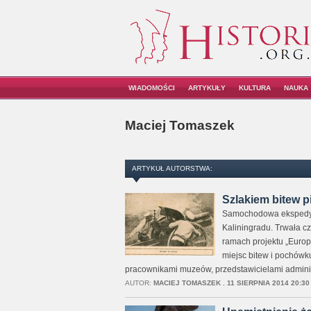
WIADOMOŚCI
ARTYKUŁY
KULTURA
NAUKA
Maciej Tomaszek
ARTYKUŁ AUTORSTWA:
Szlakiem bitew p
Samochodowa ekspedycja
Kaliningradu. Trwała cz
ramach projektu „Europ
miejsc bitew i pochówku
pracownikami muzeów, przedstawicielami admini
AUTOR:
MACIEJ TOMASZEK
,
11 SIERPNIA 2014 20:30