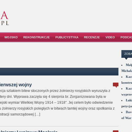
WOJSKO
REKONSTRUKCJE
PUBLICYSTYKA
RECENZJE
VIDEO
PODCA
ZOBA
Małp
Michał
Kazi
konstru
ierwszej wojny
Kazi
 szlakiem bitew stoczonych przez żołnierzy rosyjskich wyruszyła z
wyprzed
tery dni. Wyprawa zaczęła się 4 sierpnia br. Zorganizowana była w
Łuki
ejski wymiar Wielkiej Wojny 1914 – 1918″. Jej celem było odwiedzenie
petycja
 żołnierzy rosyjskich poległych w bitwach tamtej wojny oraz spotkania z
Dave
stracji samorządowej […]
of War 