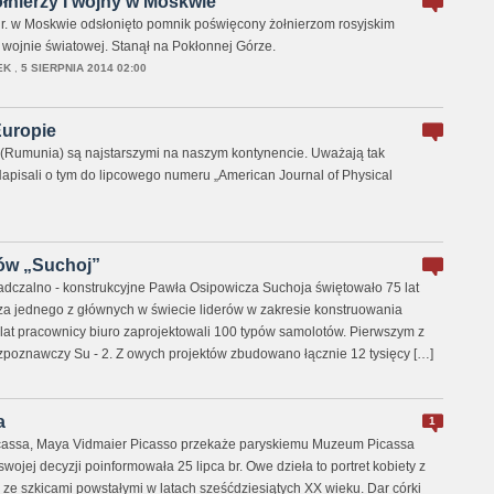
łnierzy I wojny w Moskwie
 r. w Moskwie odsłonięto pomnik poświęcony żołnierzom rosyjskim
wojnie światowej. Stanął na Pokłonnej Górze.
EK
,
5 SIERPNIA 2014 02:00
Europie
c (Rumunia) są najstarszymi na naszym kontynencie. Uważają tak
apisali o tym do lipcowego numeru „American Journal of Physical
tów „Suchoj”
iadczalno - konstrukcyjne Pawła Osipowicza Suchoja świętowało 75 lat
e za jednego z głównych w świecie liderów w zakresie konstruowania
lat pracownicy biuro zaprojektowali 100 typów samolotów. Pierwszym z
ozpoznawczy Su - 2. Z owych projektów zbudowano łącznie 12 tysięcy […]
a
1
icassa, Maya Vidmaier Picasso przekaże paryskiemu Muzeum Picassa
wojej decyzji poinformowała 25 lipca br. Owe dzieła to portret kobiety z
 ze szkicami powstałymi w latach sześćdziesiątych XX wieku. Dar córki