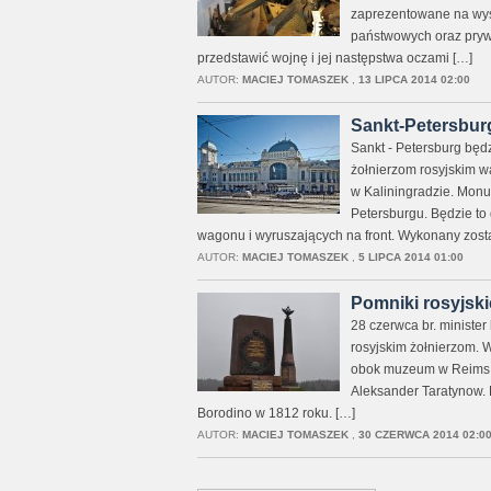
zaprezentowane na wy
państwowych oraz prywat
przedstawić wojnę i jej następstwa oczami […]
AUTOR:
MACIEJ TOMASZEK
,
13 LIPCA 2014 02:00
Sankt-Petersburg
Sankt - Petersburg będ
żołnierzom rosyjskim w
w Kaliningradzie. Mon
Petersburgu. Będzie to
wagonu i wyruszających na front. Wykonany zosta
AUTOR:
MACIEJ TOMASZEK
,
5 LIPCA 2014 01:00
Pomniki rosyjski
28 czerwca br. minister
rosyjskim żołnierzom. 
obok muzeum w Reims. 
Aleksander Taratynow.
Borodino w 1812 roku. […]
AUTOR:
MACIEJ TOMASZEK
,
30 CZERWCA 2014 02:0