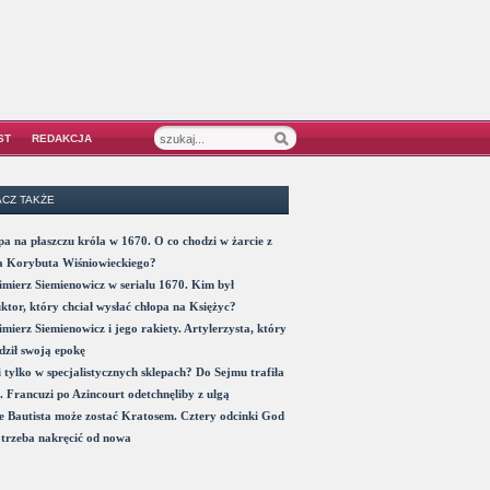
ST
REDAKCJA
CZ TAKŻE
a na płaszczu króla w 1670. O co chodzi w żarcie z
a Korybuta Wiśniowieckiego?
mierz Siemienowicz w serialu 1670. Kim był
ktor, który chciał wysłać chłopa na Księżyc?
mierz Siemienowicz i jego rakiety. Artylerzysta, który
ził swoją epokę
 tylko w specjalistycznych sklepach? Do Sejmu trafiła
. Francuzi po Azincourt odetchnęliby z ulgą
 Bautista może zostać Kratosem. Cztery odcinki God
trzeba nakręcić od nowa