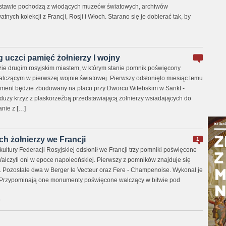
stawie pochodzą z wiodących muzeów światowych, archiwów
nych kolekcji z Francji, Rosji i Włoch. Starano się je dobierać tak, by
 uczci pamięć żołnierzy I wojny
zie drugim rosyjskim miastem, w którym stanie pomnik poświęcony
alczącym w pierwszej wojnie światowej. Pierwszy odsłonięto miesiąc temu
ument będzie zbudowany na placu przy Dworcu Witebskim w Sankt -
 duży krzyż z płaskorzeźbą przedstawiającą żołnierzy wsiadających do
nie z […]
ch żołnierzy we Francji
1
 kultury Federacji Rosyjskiej odsłonił we Francji trzy pomniki poświęcone
Walczyli oni w epoce napoleońskiej. Pierwszy z pomników znajduje się
Pozostałe dwa w Berger le Vecteur oraz Fere - Champenoise. Wykonał je
 Przypominają one monumenty poświęcone walczący w bitwie pod
0