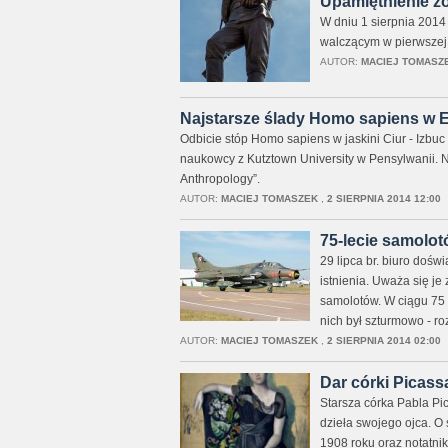
Upamiętnienie żo
W dniu 1 sierpnia 2014
walczącym w pierwszej 
AUTOR:
MACIEJ TOMASZ
Najstarsze ślady Homo sapiens w 
Odbicie stóp Homo sapiens w jaskini Ciur - Izbu
naukowcy z Kutztown University w Pensylwanii. N
Anthropology”.
AUTOR:
MACIEJ TOMASZEK
,
2 SIERPNIA 2014 12:00
75-lecie samolo
29 lipca br. biuro dośw
istnienia. Uważa się j
samolotów. W ciągu 75 
nich był szturmowo - r
AUTOR:
MACIEJ TOMASZEK
,
2 SIERPNIA 2014 02:00
Dar córki Picass
Starsza córka Pabla P
dzieła swojego ojca. O s
1908 roku oraz notatnik