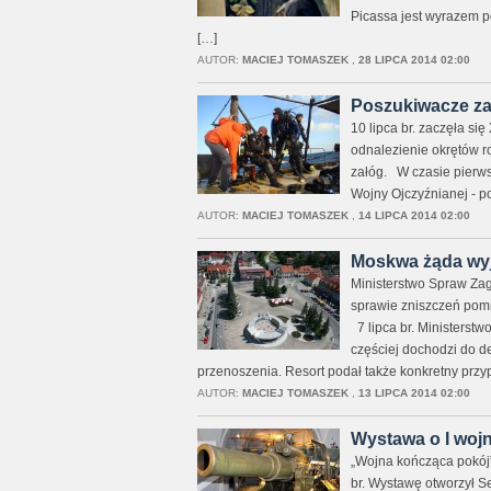
Picassa jest wyrazem 
[…]
AUTOR:
MACIEJ TOMASZEK
,
28 LIPCA 2014 02:00
Poszukiwacze za
10 lipca br. zaczęła s
odnalezienie okrętów ro
załóg. W czasie pierwsz
Wojny Ojczyźnianej - po
AUTOR:
MACIEJ TOMASZEK
,
14 LIPCA 2014 02:00
Moskwa żąda wy
Ministerstwo Spraw Zag
sprawie zniszczeń pomn
7 lipca br. Ministerstw
częściej dochodzi do d
przenoszenia. Resort podał także konkretny prz
AUTOR:
MACIEJ TOMASZEK
,
13 LIPCA 2014 02:00
Wystawa o I wojn
„Wojna kończąca pokój”
br. Wystawę otworzył S