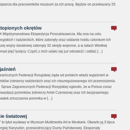
poparcia dla pracowników muzeum za ich pracę. Będzie on przekazany 25
topionych okrętów
ię X Międzynarodowa Ekspedycja Poszukiwawcza. Ma ona na celu
syjskich i radzieckich, które zatonęły oraz oddanie hołdu członkom ich
ej wojny światowej zatonęły 32 okręty wojenne, a w latach Wielkiej
nad pięć tysięcy. Część z nich udało się już odnaleźć i oddać […]
jaśnień
ranicznych Federacji Rosyjskiej żąda od polskich władz wyjaśnień w
ików żołnierzy radzieckich oraz ich nieuregulowanego ich przenoszenia.
o Spraw Zagranicznych Federacji Rosyjskiej ogłosiło, że w Polsce coraz
ewastacji pomników żołnierzy Armii Czerwonej oraz ich bezprawnego
ypadek zniszczenia pomnika w […]
ie światowej
 to tytuł wystawy w Muzeum Multimedia Art w Moskwie. Otwarto ją 3 lipca
ergiej Naryszkin, przewodniczący Dumy Państwowej. Eksponaty