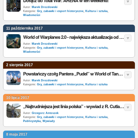
Dołącz do Total War: ARENA w ten weekend!
Autor:
Marek Drozdowski
Kategorie:
Gry, zabawki i esport historyczne
,
Kultura i sztuka
,
Wiadomości
11 października 2017
World of Warplanes 2.0 - największa aktualizacja od premiery!
Autor:
Marek Drozdowski
Kategorie:
Gry, zabawki i esport historyczne
,
Kultura i sztuka
,
Wiadomości
2 sierpnia 2017
Powstańczy czołg Pantera „Pudel” w World of Tanks na PC!
Autor:
Marek Drozdowski
Kategorie:
Gry, zabawki i esport historyczne
,
Kultura i sztuka
10 lipca 2017
„Najtrudniejsza jest linia polska” - wywiad z R. Cutlandem
Autor:
Grzegorz Antoszek
Kategorie:
Gry, zabawki i esport historyczne
,
Kultura i sztuka
,
Publicystyka
,
Wywiady
8 maja 2017