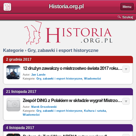
Historia.org.pl
Menu
Szukaj
Kategorie › Gry, zabawki i esport historyczne
2 grudnia 2017
12 drużyn zawalczy o mistrzostwo świata 2017 roku w World of Tanks. W składach 3 Polaków
Autor:
Jan Lande
Kategorie:
Gry, zabawki i esport historyczne
,
Wiadomości
21 listopada 2017
Zespół DiNG z Polakiem w składzie wygrał Mistrzostwa Europy w World of Tanks
Autor:
Marek Drozdowski
Kategorie:
Gry, zabawki i esport historyczne
,
Kultura i sztuka
,
Wiadomości
4 listopada 2017