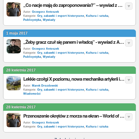
„Co nacje mają do zaproponowania?” – wywiad z Kresimirem Gusakiem, Military Relations Product Managerem
Autor:
Grzegorz Antoszek
Kategorie:
Gry, zabawki i esport historyczne
,
Kultura i sztuka
,
Publicystyka
,
Wywiady
1 maja 2017
„Żeby gracz czuł się panem i władcą” - wywiad z Arturem Płóciennikiem, producentem gry World of Warships
Autor:
Grzegorz Antoszek
Kategorie:
Gry, zabawki i esport historyczne
,
Kultura i sztuka
,
Publicystyka
,
Wywiady
28 kwietnia 2017
Lekkie czołgi X poziomu, nowa mechanika artylerii i ulepszony system dobierania drużyn nowości w aktualizacji 9.18 World of Tanks
Autor:
Marek Drozdowski
Kategorie:
Gry, zabawki i esport historyczne
,
Kultura i sztuka
,
Wiadomości
28 kwietnia 2017
Przenoszenie okrętów z morza na ekran – World of Warships
Autor:
Grzegorz Antoszek
Kategorie:
Gry, zabawki i esport historyczne
,
Kultura i sztuka