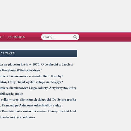
ST
REDAKCJA
CZ TAKŻE
a na płaszczu króla w 1670. O co chodzi w żarcie z
a Korybuta Wiśniowieckiego?
mierz Siemienowicz w serialu 1670. Kim był
ktor, który chciał wysłać chłopa na Księżyc?
mierz Siemienowicz i jego rakiety. Artylerzysta, który
ził swoją epokę
 tylko w specjalistycznych sklepach? Do Sejmu trafiła
. Francuzi po Azincourt odetchnęliby z ulgą
 Bautista może zostać Kratosem. Cztery odcinki God
trzeba nakręcić od nowa