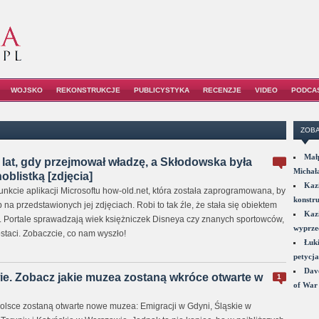
WOJSKO
REKONSTRUKCJE
PUBLICYSTYKA
RECENZJE
VIDEO
PODCA
ZOBA
Małp
9 lat, gdy przejmował władzę, a Skłodowska była
Michał
oblistką [zdjęcia]
Kazi
unkcie aplikacji Microsoftu how-old.net, która została zaprogramowana, by
konstru
a przedstawionych jej zdjęciach. Robi to tak źle, że stała się obiektem
Kazi
 Portale sprawadzają wiek księżniczek Disneya czy znanych sportowców,
wyprzed
ostaci. Zobaczcie, co nam wyszło!
Łuki
petycja
Dave
e. Zobacz jakie muzea zostaną wkróce otwarte w
1
of War 
olsce zostaną otwarte nowe muzea: Emigracji w Gdyni, Śląskie w