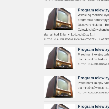
Program telewizy
W kolejną rocznicę wyb
programów poruszającyc
Discovery Historia – Bo
Człowiek, który skonstru
złamali kod Enigmy; Ludzie, którzy […]
AUTOR:
KLAUDIA KOBYLAŃSKA-ANTOSZEK
,
1 WRZEŚ
Program telewizy
Przed nami kolejny tyd
dla miłośników historii
AUTOR:
KLAUDIA KOBYL
Program telewizyj
Przed nami kolejny tyd
dla miłośników historii.
AUTOR:
KLAUDIA KOBYL
Program telewizyj