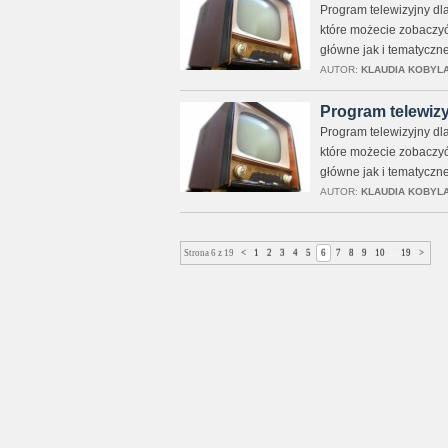
Program telewizyjny dla
które możecie zobaczy
główne jak i tematyczne
AUTOR:
KLAUDIA KOBYL
Program telewizyj
Program telewizyjny dla
które możecie zobaczy
główne jak i tematyczne
AUTOR:
KLAUDIA KOBYL
Strona 6 z 19
<
1
2
3
4
5
6
7
8
9
10
...
19
>