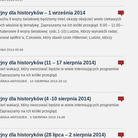
jny dla historyków – 1 września 2014
uchu II wojny światowej będziemy mieć okazję obejrzeć wiele ciekawych
h właśnie tę tematykę. Zapraszamy na ich krótki przegląd. 6:00 – 11:00 –
haterowie II wojny światowej (odc.1-10) Ludzie, którzy wynaleźli radar;
ował spitfire’a; Człowiek, który stawił czoło Hitlerowi; Ludzie, którzy
NIA 2014 05:00
jny dla historyków (11 – 17 sierpnia 2014)
zień wakacji, który owocować będzie w wiele interesujących programów
. Zapraszamy na ich krótki przegląd.
AŃSKA-ANTOSZEK
,
10 SIERPNIA 2014 20:12
ny dla historyków (4 -10 sierpnia 2014)
zień wakacji, który owocować będzie w wiele interesujących programów
 Zapraszamy na ich krótki przegląd.
AŃSKA-ANTOSZEK
,
3 SIERPNIA 2014 19:48
ny dla historyków (28 lipca – 2 sierpnia 2014)