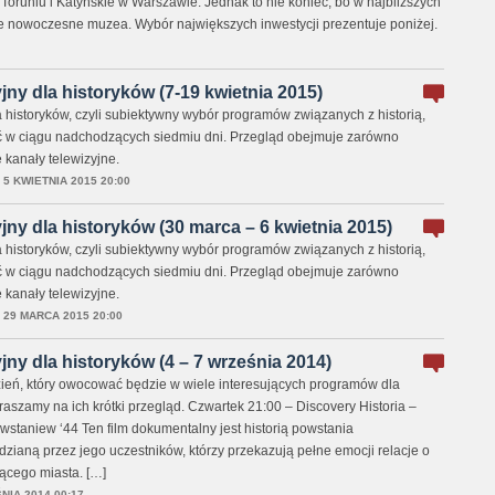
Toruniu i Katyńskie w Warszawie. Jednak to nie koniec, bo w najbliższych
e nowoczesne muzea. Wybór największych inwestycji prezentuje poniżej.
jny dla historyków (7-19 kwietnia 2015)
 historyków, czyli subiektywny wybór programów związanych z historią,
ć w ciągu nadchodzących siedmiu dni. Przegląd obejmuje zarówno
 kanały telewizyjne.
,
5 KWIETNIA 2015 20:00
jny dla historyków (30 marca – 6 kwietnia 2015)
 historyków, czyli subiektywny wybór programów związanych z historią,
ć w ciągu nadchodzących siedmiu dni. Przegląd obejmuje zarówno
 kanały telewizyjne.
,
29 MARCA 2015 20:00
jny dla historyków (4 – 7 września 2014)
zień, który owocować będzie w wiele interesujących programów dla
praszamy na ich krótki przegląd. Czwartek 21:00 – Discovery Historia –
staniew ‘44 Ten film dokumentalny jest historią powstania
ianą przez jego uczestników, którzy przekazują pełne emocji relacje o
ącego miasta. […]
NIA 2014 00:17