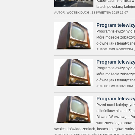
Katowicach, Piernika w 
latach powstaną kolejn
AUTOR:
WOJTEK DUCH
,
28 KWIETNIA 2015 12:07
Program telewizy
Program telewizyjny dla
które możecie zobaczy
główne jak i tematyczne
AUTOR:
EWA KORZECKA
Program telewizy
Program telewizyjny dla
które możecie zobaczy
główne jak i tematyczne
AUTOR:
EWA KORZECKA
Program telewizy
Przed nami kolejny tyd
miłośników historii. Za
Bitwa o Warszawę – Pow
warszawskiego opowiedz
swoich doświadczeniach, losach kolegów i walcz
AUTOR:
KLAUDIA KOBYLAŃSKA-ANTOSZEK
,
4 WRZEŚ