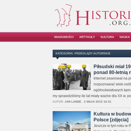
WIADOMOŚCI
ARTYKUŁY
KULTURA
NAUKA
KATEGORIA: PRZEGLĄDY AUTORSKIE
Piłsudski miał 1
ponad 80-letnią n
Internet zwariował na p
rozpoznawać wiek osób n
ogólnoświatowych kpin.
my sprawdziliśmy ile lat miały ważne dla XX w. p
AUTOR:
JAN LANDE
,
2 MAJA 2015 16:31
Kultura w budowi
Polsce [zdjęcia]
Jeszcze w tym roku w P