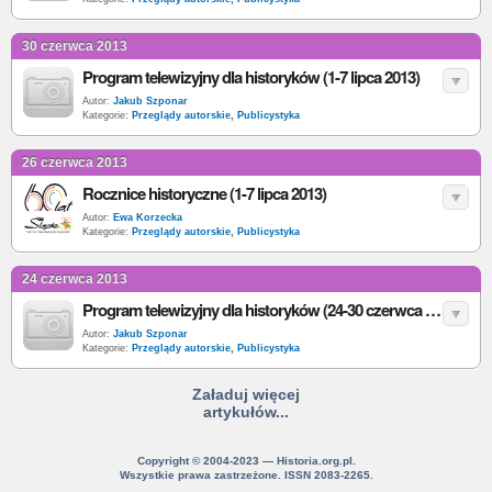
30 czerwca 2013
Program telewizyjny dla historyków (1-7 lipca 2013)
Autor:
Jakub Szponar
Kategorie:
Przeglądy autorskie
,
Publicystyka
26 czerwca 2013
Rocznice historyczne (1-7 lipca 2013)
Autor:
Ewa Korzecka
Kategorie:
Przeglądy autorskie
,
Publicystyka
24 czerwca 2013
Program telewizyjny dla historyków (24-30 czerwca 2013)
Autor:
Jakub Szponar
Kategorie:
Przeglądy autorskie
,
Publicystyka
Załaduj więcej
artykułów...
Copyright © 2004-2023 — Historia.org.pl.
Wszystkie prawa zastrzeżone. ISSN 2083-2265.