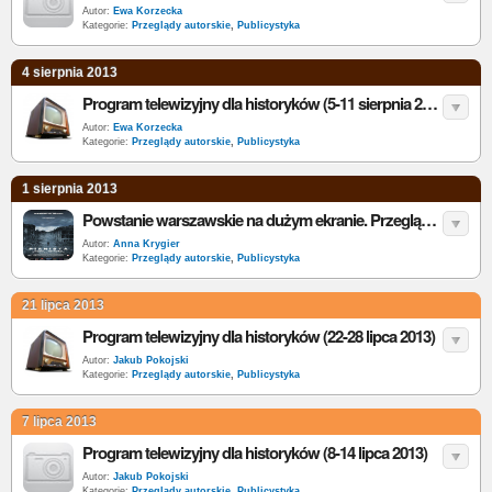
Autor:
Ewa Korzecka
Kategorie:
Przeglądy autorskie
,
Publicystyka
4 sierpnia 2013
Program telewizyjny dla historyków (5-11 sierpnia 2013)
Autor:
Ewa Korzecka
Kategorie:
Przeglądy autorskie
,
Publicystyka
1 sierpnia 2013
Powstanie warszawskie na dużym ekranie. Przegląd filmów
Autor:
Anna Krygier
Kategorie:
Przeglądy autorskie
,
Publicystyka
21 lipca 2013
Program telewizyjny dla historyków (22-28 lipca 2013)
Autor:
Jakub Pokojski
Kategorie:
Przeglądy autorskie
,
Publicystyka
7 lipca 2013
Program telewizyjny dla historyków (8-14 lipca 2013)
Autor:
Jakub Pokojski
Kategorie:
Przeglądy autorskie
,
Publicystyka