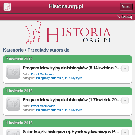
Historia.org.pl
Menu
Szukaj
Kategorie › Przeglądy autorskie
7 kwietnia 2013
Program telewizyjny dla historyków (8-14 kwietnia 2013)
Autor:
Paweł Markiewicz
Kategorie:
Przeglądy autorskie
,
Publicystyka
1 kwietnia 2013
Program telewizyjny dla historyków (1-7 kwietnia 2013)
Autor:
Paweł Markiewicz
Kategorie:
Przeglądy autorskie
,
Publicystyka
1 kwietnia 2013
Salon książki historycznej. Rynek wydawniczy w Polsce: luty 2013 r.