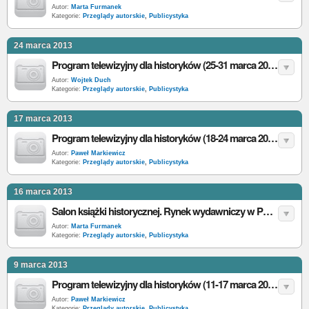
Autor:
Marta Furmanek
Kategorie:
Przeglądy autorskie
,
Publicystyka
24 marca 2013
Program telewizyjny dla historyków (25-31 marca 2013)
Autor:
Wojtek Duch
Kategorie:
Przeglądy autorskie
,
Publicystyka
17 marca 2013
Program telewizyjny dla historyków (18-24 marca 2013)
Autor:
Paweł Markiewicz
Kategorie:
Przeglądy autorskie
,
Publicystyka
16 marca 2013
Salon książki historycznej. Rynek wydawniczy w Polsce: styczeń 2013 r.
Autor:
Marta Furmanek
Kategorie:
Przeglądy autorskie
,
Publicystyka
9 marca 2013
Program telewizyjny dla historyków (11-17 marca 2013)
Autor:
Paweł Markiewicz
Kategorie:
Przeglądy autorskie
,
Publicystyka