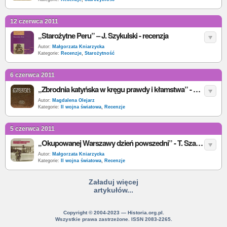
12 czerwca 2011
„Starożytne Peru” – J. Szykulski - recenzja
Autor:
Małgorzata Kniarzycka
Kategorie:
Recenzje
,
Starożytność
6 czerwca 2011
„Zbrodnia katyńska w kręgu prawdy i kłamstwa” - S. Kalbarczyk (red.) - recenzja
Autor:
Magdalena Olejarz
Kategorie:
II wojna światowa
,
Recenzje
5 czerwca 2011
„Okupowanej Warszawy dzień powszedni” - T. Szarota - recenzja
Autor:
Małgorzata Kniarzycka
Kategorie:
II wojna światowa
,
Recenzje
Załaduj więcej
artykułów...
Copyright © 2004-2023 — Historia.org.pl.
Wszystkie prawa zastrzeżone. ISSN 2083-2265.