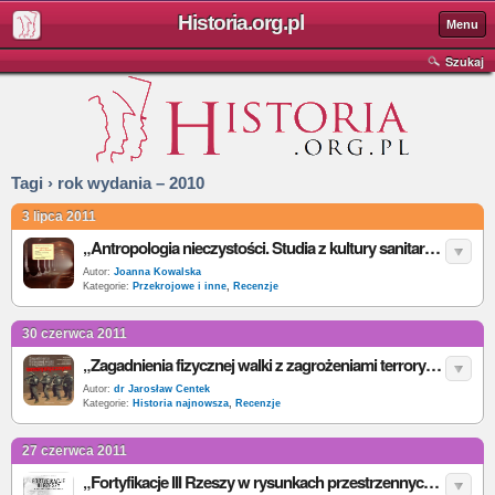
Historia.org.pl
Menu
Szukaj
Tagi › rok wydania – 2010
3 lipca 2011
„Antropologia nieczystości. Studia z kultury sanitarnej Warszawy” - W. K. Pessel - recenzja
Autor:
Joanna Kowalska
Kategorie:
Przekrojowe i inne
,
Recenzje
30 czerwca 2011
„Zagadnienia fizycznej walki z zagrożeniami terrorystycznymi” - K. Jałoszyński (red.) - recenzja
Autor:
dr Jarosław Centek
Kategorie:
Historia najnowsza
,
Recenzje
27 czerwca 2011
„Fortyfikacje III Rzeszy w rysunkach przestrzennych” - R.M. Jurga - recenzja