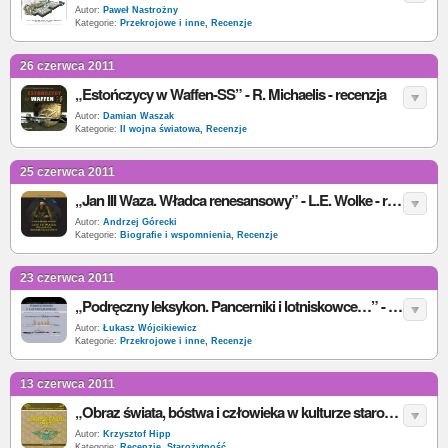
Autor:
Paweł Nastrożny
Kategorie:
Przekrojowe i inne
,
Recenzje
26 czerwca 2011
„Estończycy w Waffen-SS” - R. Michaelis - recenzja
Autor:
Damian Waszak
Kategorie:
II wojna światowa
,
Recenzje
25 czerwca 2011
„Jan III Waza. Władca renesansowy” - L.E. Wolke - recenzja
Autor:
Andrzej Górecki
Kategorie:
Biografie i wspomnienia
,
Recenzje
23 czerwca 2011
„Podręczny leksykon. Pancerniki i lotniskowce…” - S. Crawford - recenzja
Autor:
Łukasz Wójcikiewicz
Kategorie:
Przekrojowe i inne
,
Recenzje
13 czerwca 2011
„Obraz świata, bóstwa i człowieka w kulturze starożytnej...” - B. W. Matysiak - recenzja
Autor:
Krzysztof Hipp
Kategorie:
Recenzje
,
Starożytność