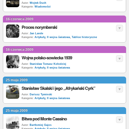
Autor:
Wojtek Duch
Kategorie:
Wiadomości
16 czerwca 2009
Proces norymberski
Autor:
Jan Lande
Kategorie:
Artykuły
,
II wojna światowa
,
Tablice historyczne
16 czerwca 2009
Wojna polsko-sowiecka 1939
Autor:
Stanisław Tomasz Kołodziej
Kategorie:
Artykuły
,
II wojna światowa
25 maja 2009
Stanisław Skalski i jego „Afrykański Cyrk”
Autor:
Dariusz Tyminski
Kategorie:
Artykuły
,
II wojna światowa
25 maja 2009
Bitwa pod Monte Cassino
Autor:
Bartłomiej Gajos
Kategorie:
Artykuły
,
II wojna światowa