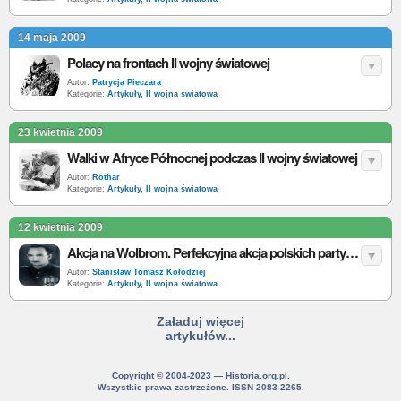
14 maja 2009
Polacy na frontach II wojny światowej
Autor:
Patrycja Pieczara
Kategorie:
Artykuły
,
II wojna światowa
23 kwietnia 2009
Walki w Afryce Północnej podczas II wojny światowej
Autor:
Rothar
Kategorie:
Artykuły
,
II wojna światowa
12 kwietnia 2009
Akcja na Wolbrom. Perfekcyjna akcja polskich partyzantów
Autor:
Stanisław Tomasz Kołodziej
Kategorie:
Artykuły
,
II wojna światowa
Załaduj więcej
artykułów...
Copyright © 2004-2023 — Historia.org.pl.
Wszystkie prawa zastrzeżone. ISSN 2083-2265.