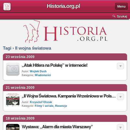
Historia.org.pl
Menu
Szukaj
Tagi › II wojna światowa
23 września 2009
„Atak Hitlera na Polskę” w internecie!
Autor:
Wojtek Duch
Kategorie:
Wiadomości
21 września 2009
„II Wojna Światowa. Kampania Wrześniowa w Polsce 1939” - recenzja (1)
Autor:
Krzysztof Olszak
Kategorie:
Filmy i seriale
,
Recenzje
18 września 2009
Wystawa: „Alarm dla miasta Warszawy”