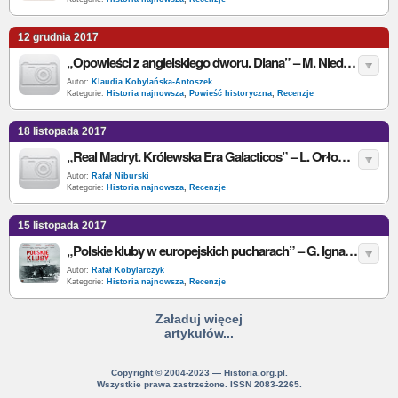
12 grudnia 2017
„Opowieści z angielskiego dworu. Diana” – M. Niedźwiedzka – recenzja
Autor:
Klaudia Kobylańska-Antoszek
Kategorie:
Historia najnowsza
,
Powieść historyczna
,
Recenzje
18 listopada 2017
„Real Madryt. Królewska Era Galacticos” – L. Orłowski – recenzja
Autor:
Rafał Niburski
Kategorie:
Historia najnowsza
,
Recenzje
15 listopada 2017
„Polskie kluby w europejskich pucharach” – G. Ignatowski, A. Potocki, M. Świerczyński – recenzja
Autor:
Rafał Kobylarczyk
Kategorie:
Historia najnowsza
,
Recenzje
Załaduj więcej
artykułów...
Copyright © 2004-2023 — Historia.org.pl.
Wszystkie prawa zastrzeżone. ISSN 2083-2265.