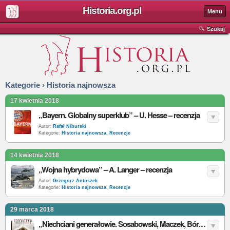
Historia.org.pl
Menu
Szukaj
Kategorie › Historia najnowsza
17 kwietnia 2018
„Bayern. Globalny superklub” – U. Hesse – recenzja
Autor:
Rafał Niburski
Kategorie:
Historia najnowsza
,
Recenzje
14 kwietnia 2018
„Wojna hybrydowa” – A. Langer – recenzja
Autor:
Grzegorz Antoszek
Kategorie:
Historia najnowsza
,
Recenzje
29 marca 2018
„Niechciani generałowie. Sosabowski, Maczek, Bór-Komorowski i inni. Powojenne losy polskich oficerów” – S. Nowak – recenzja