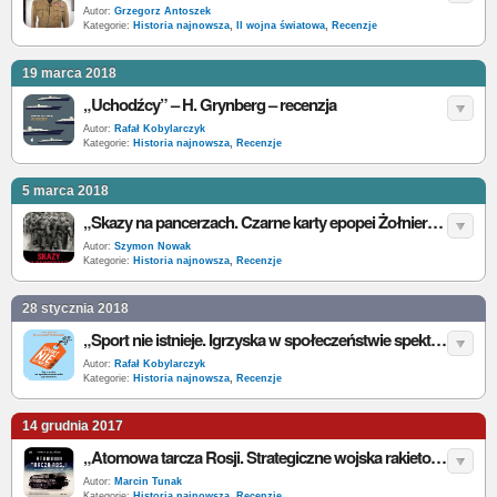
Autor:
Grzegorz Antoszek
Kategorie:
Historia najnowsza
,
II wojna światowa
,
Recenzje
19 marca 2018
„Uchodźcy” – H. Grynberg – recenzja
Autor:
Rafał Kobylarczyk
Kategorie:
Historia najnowsza
,
Recenzje
5 marca 2018
„Skazy na pancerzach. Czarne karty epopei Żołnierzy Wyklętych” - P. Zychowicz - recenzja
Autor:
Szymon Nowak
Kategorie:
Historia najnowsza
,
Recenzje
28 stycznia 2018
„Sport nie istnieje. Igrzyska w społeczeństwie spektaklu” – J. Sowa, K. Wolański – recenzja
Autor:
Rafał Kobylarczyk
Kategorie:
Historia najnowsza
,
Recenzje
14 grudnia 2017
„Atomowa tarcza Rosji. Strategiczne wojska rakietowe” – M. Depczyński – recenzja
Autor:
Marcin Tunak
Kategorie:
Historia najnowsza
,
Recenzje